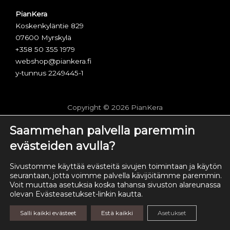
PianKera
Koskenkyläntie 829
07600 Myrskylä
+358 50 355 1979
webshop@piankera.fi
y-tunnus 2249445-1
Copyright © 2026 PianKera
Saammehan palvella paremmin
Toimitus- ja maksuehdot
evästeiden avulla?
Evästeasetukset
Sivustomme käyttää evästeitä sivujen toimintaan ja käytön
Tietosuojaseloste
seurantaan, jotta voimme palvella kävijöitämme paremmin.
Voit muuttaa asetuksia koska tahansa sivuston alareunassa
F
I
olevan Evästeasetukset-linkin kautta.
a
n
c
s
Salli kaikki evästeet
Estä kaikki
Asetukset
e
t