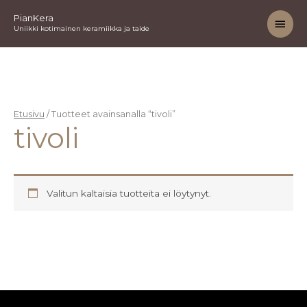
Siirry
Pääv
PianKera
sisältöön
Uniikki kotimainen keramiikka ja taide
Etusivu
/ Tuotteet avainsanalla “tivoli”
tivoli
Valitun kaltaisia tuotteita ei löytynyt.