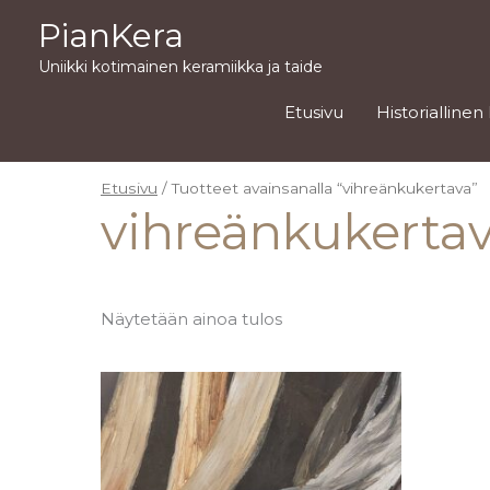
Siirry
PianKera
sisältöön
Uniikki kotimainen keramiikka ja taide
Etusivu
Historiallinen
Etusivu
/ Tuotteet avainsanalla “vihreänkukertava”
vihreänkukerta
Näytetään ainoa tulos