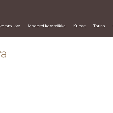
 keramiikka
Moderni keramiikka
Kurssit
Tarina
va