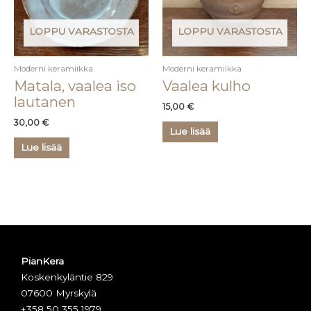
LOPPU VARASTOSTA
LOPPU VARASTOSTA
Moderni keramiikka
Moderni keramiikka
Matala, vaalea iso
Vaalea kulho
lautanen
15,00
€
30,00
€
Lue lisää
Lue lisää
PianKera
Koskenkyläntie 829
07600 Myrskylä
+358 50 355 1979