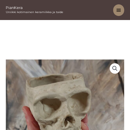
Siirry
Pääv
PianKera
sisältöön
Uniikki kotimainen keramiikka ja taide