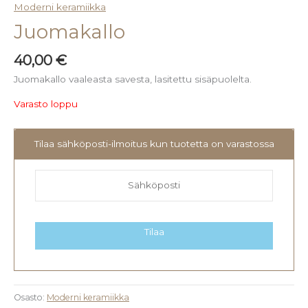
Moderni keramiikka
Juomakallo
40,00
€
Juomakallo vaaleasta savesta, lasitettu sisäpuolelta.
Varasto loppu
Tilaa sähköposti-ilmoitus kun tuotetta on varastossa
Tilaa
Osasto:
Moderni keramiikka