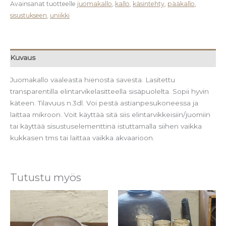
Avainsanat tuotteelle
juomakallo
,
kallo
,
käsintehty
,
pääkallo
,
sisustukseen
,
uniikki
Kuvaus
Juomakallo vaaleasta hienosta savesta. Lasitettu
transparentilla elintarvikelasitteella sisäpuolelta. Sopii hyvin
käteen. Tilavuus n.3dl. Voi pestä astianpesukoneessa ja
laittaa mikroon. Voit käyttää sitä siis elintarvikkeisiin/juomiin
tai käyttää sisustuselementtinä istuttamalla siihen vaikka
kukkasen tms tai laittaa vaikka akvaarioon.
Tutustu myös