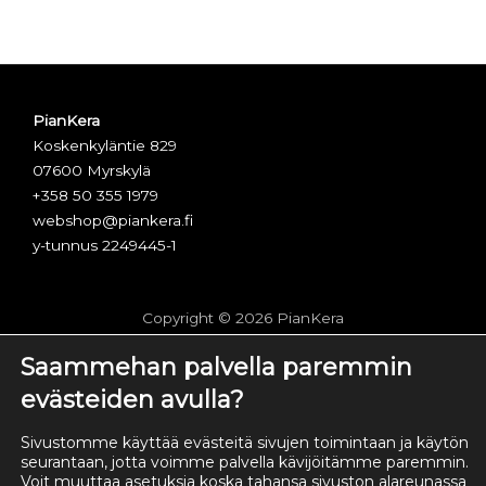
PianKera
Koskenkyläntie 829
07600 Myrskylä
+358 50 355 1979
webshop@piankera.fi
y-tunnus 2249445-1
Copyright © 2026 PianKera
Saammehan palvella paremmin
Toimitus- ja maksuehdot
evästeiden avulla?
Evästeasetukset
Sivustomme käyttää evästeitä sivujen toimintaan ja käytön
Tietosuojaseloste
seurantaan, jotta voimme palvella kävijöitämme paremmin.
Voit muuttaa asetuksia koska tahansa sivuston alareunassa