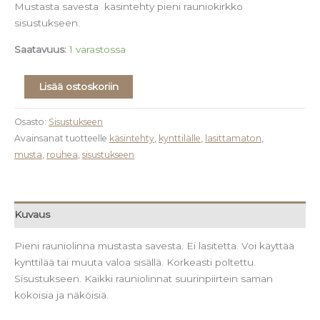
Mustasta savesta käsintehty pieni rauniokirkko
sisustukseen.
Saatavuus:
1 varastossa
Lisää ostoskoriin
Osasto:
Sisustukseen
Avainsanat tuotteelle
käsintehty
,
kynttilälle
,
lasittamaton
,
musta
,
rouhea
,
sisustukseen
Kuvaus
Pieni rauniolinna mustasta savesta. Ei lasitetta. Voi käyttää
kynttilää tai muuta valoa sisällä. Korkeasti poltettu.
Sisustukseen. Kaikki rauniolinnat suurinpiirtein saman
kokoisia ja näköisiä.