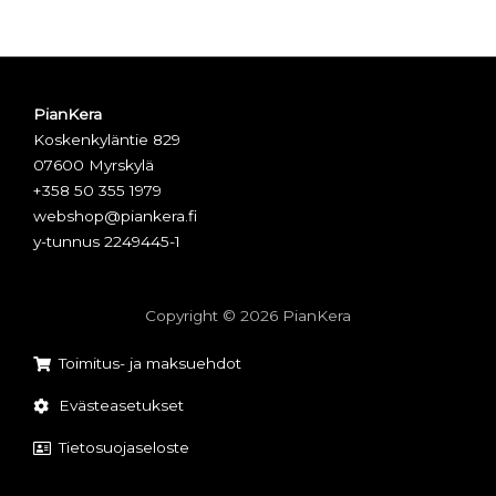
PianKera
Koskenkyläntie 829
07600 Myrskylä
+358 50 355 1979
webshop@piankera.fi
y-tunnus 2249445-1
Copyright © 2026 PianKera
Toimitus- ja maksuehdot
Evästeasetukset
Tietosuojaseloste
F
I