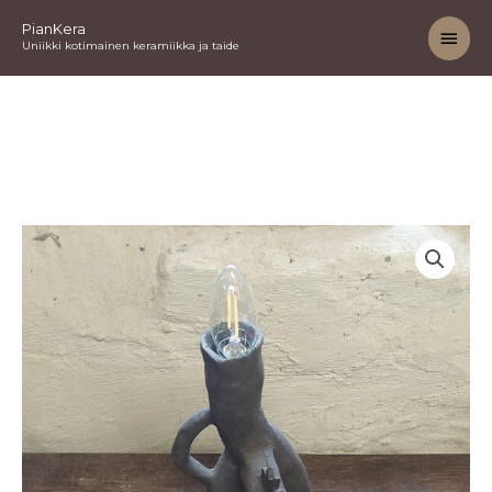
Siirry
Pääv
PianKera
sisältöön
Uniikki kotimainen keramiikka ja taide
Lamppu
määrä