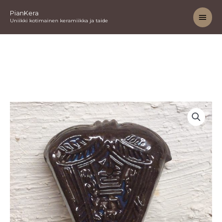
Siirry
Pääv
PianKera
sisältöön
Uniikki kotimainen keramiikka ja taide
Suitsuke
pidike
määrä