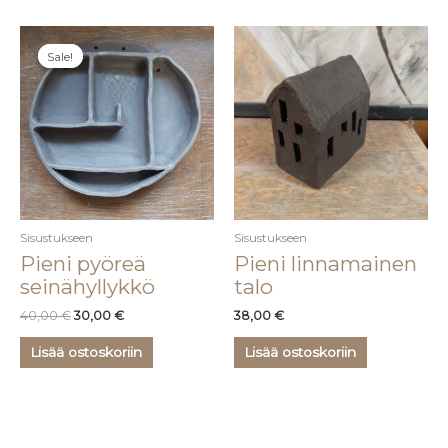
Alkuperäinen
Nykyinen
hinta
hinta
Sale!
Sale!
oli:
on:
40,00 €.
30,00 €.
Sisustukseen
Sisustukseen
Pieni pyöreä
Pieni linnamainen
seinähyllykkö
talo
40,00
€
30,00
€
38,00
€
Lisää ostoskoriin
Lisää ostoskoriin