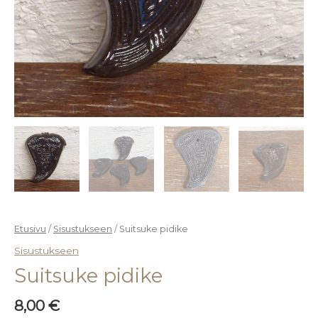
Etusivu
/
Sisustukseen
/ Suitsuke pidike
Sisustukseen
Suitsuke pidike
8,00
€