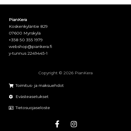
PianKera
Koskenkyläntie 829
07600 Myrskylä
+358 50 355 1979
webshop@piankera.fi
y-tunnus 2249445-1
Copyright © 2026 PianKera
Toimitus- ja maksuehdot
Evästeasetukset
Tietosuojaseloste
F
I
a
n