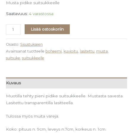
Musta pidike suitsukkeelle
Saatavuus:
4 varastossa
Lisää ostoskoriin
Osasto:
Sisustukseen
Avainsanat tuotteelle
boheemi
,
kuvioitu
,
lasitettu
,
musta
,
suitsuke
,
suitsukkeelle
Kuvaus
Muotilla tehty pieni pidike suitsukkeelle. Mustasta savesta.
Lasitettu transparentilla lasitteella.
Tulossa myös muita värejä.
Koko: pituus n. 9cm, leveys n.7cm, korkeus n. 1cm.